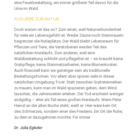
eine Feuerbestattung, ein immer größerer Teil
davon für die
Urne im Wald.
AUS LIEBE ZUR NATUR
Doch warum ist das so? Zum einen, weil Naturverbundenheit
für viele ein Lebensgefühl ist. Weder Zäune noch Steinmauern
begrenzen die Ruheplätze. Der Wald bleibt Lebensraum für
Pflanzen
und Tiere, die Verstobenen werden Teil des
natürlichen Kreislaufs.
Zum anderen, weil eine
Waldbestattung schlicht und pflegefrei
ist – es braucht keine
Grabpflege, keine Steinmetzarbeiten, keine
Blumenkosten.
Auch finanziell kann sie günstiger sein als traditionelle
Bestattungsformen. Vor allem aber spüren viele in dieser
natürlichen Umgebung Trost: Statt zwischen Grabsteinreihen
zu
trauern, kann man im Wald spazieren gehen, dem Wind
lauschen,
die Jahreszeiten erleben. Der Tod erscheint weniger
endgültig –
eher als Teil eines großen Kreislaufs.
Wenn Peter
Heinzl an der alten Buche steht, weiß er: Hier wäre
kein Ort
des Schmerzes, sondern einer des Friedens. Ein Ort der
Ruhe,
zu dem er dazugehören möchte. Für immer.
Dr. Julia Egleder