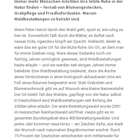
Immer mehr Menschen möchten ihre letzte Ruhe in der
Natur finden – fernab von Blumengestecken,
Grabpflege
und Friedhofsritualen. Warum
Waldbestattungen so
beliebt sind.
Wenn Peter Heinzl durch den Wald geht, spürt er, wie ruhig es
hier ist. Sonnenlicht fällt durch die Blätter, es duftet nach
nasser Erde,
irgendwo klopft ein Specht. Vielleicht, denkt er,
wäre das ein guter
Ort für die letzte Ruhe. Ein Ort, an dem man
für immer bleiben
mag. Wäre dieser Gedanke noch vor
fünfzig Jahren unmöglich
gewesen, sind Waldbestattungen
heute erlaubt – und sie werden
seit einigen Jahren immer
beliebter. Eine Waldbestattung bedeutet,
dass die Asche
eines Verstorbenen in einer biologisch abbaubaren
Urne am
Fuß eines Baumes beigesetzt wird. Statt Grabstein
und
Blumenschmuck gibt es auf Wunsch eine kleine Namenstafel.
Der Ort bleibt Teil des Waldes, gepflegt von der Natur selbst.
In Deutschland sind Waldbestattungen seit Anfang der
2000er
Jahre
erlaubt. Der erste Bestattungswald wurde 2001
im hessischen
Reinhardswald eröffnet. Heute gibt es im
gesamten Bundesgebiet
etwa 400 Bestattungswälder. Und
jedes Jahr kommen neue hinzu –
ein Zeichen dafür, wie stark
der Wunsch nach naturnahen Begräbnis
orten
wächst. Rund
75 Prozent der Deutschen entscheiden sich
mittlerweile für