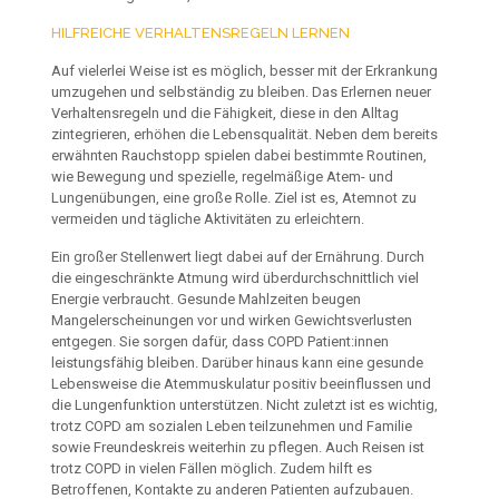
HILFREICHE VERHALTENSREGELN LERNEN
Auf vielerlei Weise ist es möglich, besser mit der Erkrankung
umzugehen und selbständig zu bleiben. Das Erlernen neuer
Verhaltensregeln und die Fähigkeit, diese in den Alltag
zintegrieren, erhöhen die Lebensqualität. Neben dem bereits
erwähnten Rauchstopp spielen dabei bestimmte Routinen,
wie Bewegung und spezielle, regelmäßige Atem- und
Lungen
übungen,
eine große Rolle. Ziel ist es, Atemnot zu
vermeiden
und tägliche Aktivitäten zu erleichtern.
Ein großer Stellenwert liegt dabei auf der Ernährung. Durch
die
eingeschränkte Atmung wird überdurchschnittlich viel
Energie
verbraucht. Gesunde Mahlzeiten beugen
Mangelerscheinungen
vor und wirken Gewichtsverlusten
entgegen. Sie sorgen dafür,
dass COPD Patient:innen
leistungsfähig bleiben. Darüber
hinaus kann eine gesunde
Lebensweise die Atemmuskulatur
positiv beeinflussen und
die Lungenfunktion unterstützen.
Nicht zuletzt ist es wichtig,
trotz COPD am sozialen Leben
teilzunehmen und Familie
sowie Freundeskreis weiterhin zu
pflegen. Auch Reisen ist
trotz COPD in vielen Fällen möglich.
Zudem hilft es
Betroffenen, Kontakte zu anderen Patienten
aufzubauen.