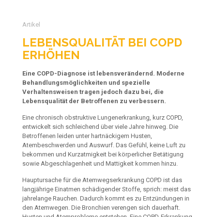
Artikel
LEBENSQUALITÄT BEI COPD
ERHÖHEN
Eine COPD-Diagnose ist lebensverändernd.
Moderne
Behandlungsmöglichkeiten und spezi
elle
Verhaltensweisen tragen jedoch dazu bei, die
Lebensqualität der Betroffenen zu verbessern.
Eine chronisch obstruktive Lungenerkrankung, kurz COPD,
entwickelt sich schleichend über viele Jahre hinweg. Die
Be
troffenen
leiden unter hartnäckigem Husten,
Atembeschwerden und Auswurf. Das Gefühl, keine Luft zu
bekommen und Kurz
atmigkeit
bei körperlicher Betätigung
sowie Abgeschlagenheit
und Mattigkeit kommen hinzu.
Hauptursache für die Atemwegserkrankung COPD ist das
langjährige Einatmen schädigender Stoffe, sprich: meist das
jahrelange Rauchen. Dadurch kommt es zu Entzündungen
in
den Atemwegen. Die Bronchien verengen sich dauerhaft.
Husten und Atemprobleme entstehen. Eine COPD-Erkrankung