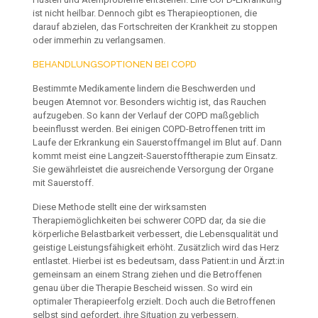
ist nicht heilbar. Dennoch gibt es Therapieoptionen, die
darauf
abzielen, das Fortschreiten der Krankheit zu stoppen
oder
immerhin zu verlangsamen.
BEHANDLUNGSOPTIONEN BEI COPD
Bestimmte Medikamente lindern die Beschwerden und
beugen
Atemnot vor. Besonders wichtig ist, das Rauchen
aufzugeben.
So kann der Verlauf der COPD maßgeblich
beeinflusst werden.
Bei einigen COPD-Betroffenen tritt im
Laufe der Erkrankung
ein Sauerstoffmangel im Blut auf. Dann
kommt meist eine
Langzeit-Sauerstofftherapie zum Einsatz.
Sie gewährleistet
die ausreichende Versorgung der Organe
mit Sauerstoff.
Diese Methode stellt eine der wirksamsten
Therapiemöglichkeiten
bei schwerer COPD dar, da sie die
körperliche Belastbarkeit
verbessert, die Lebensqualität und
geistige Leistungsfähigkeit
erhöht. Zusätzlich wird das Herz
entlastet. Hierbei ist es
bedeutsam, dass Patient:in und Ärzt:in
gemeinsam an einem
Strang ziehen und die Betroffenen
genau über die Therapie
Bescheid wissen. So wird ein
optimaler Therapieerfolg erzielt.
Doch auch die Betroffenen
selbst sind gefordert, ihre Situation
zu verbessern.