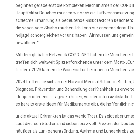
beginnen gerade erst die komplexen Mechanismen der COPD in
Hauptfaktor Rauchen müssen wir noch die Luftverschmutzung,
schlechte Ernährung als bedeutende Risikofaktoren beachten;
die vapen oder Shisha rauchen. Ich kann nur dringend darauf h
holjagd sondergleichen vor uns haben. Wir müssen uns geme
bewältigen.“
Mit dem globalen Netzwerk COPD-iNET haben die Münchener L
treffen sich weltweit Spitzenforschende unter dem Motto „Cu
fördern. 2023 kamen die Wissenschaftler:innen in München
2024 treffen sie sich an der Harvard Medical School in Boston, 
Diagnose, Prävention und Behandlung der Krankheit zu erweit
stoppen oder eines Tages zu heilen, werden intensiv diskutiert
es bereits erste Ideen für Medikamente gibt, die hoffentlich nic
ür die aktuell Erkrankten ist das wenig Trost. Es zeigt aber um
Laut diversen Studien sind sieben bis zwölf Prozent der Deuts
häufiger als Lun- genentzündung, Asthma und Lungenkrebs zu