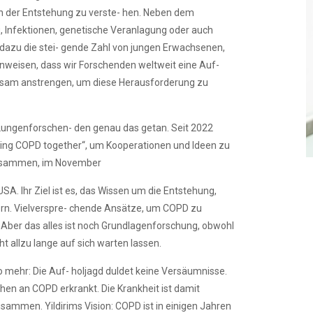
 der Entstehung zu verste- hen. Neben dem
 Infektionen, genetische Veranlagung oder auch
 dazu die stei- gende Zahl von jungen Erwachsenen,
inweisen, dass wir Forschenden weltweit eine Auf-
insam anstrengen, um diese Herausforderung zu
ungenforschen- den genau das getan. Seit 2022
ring COPD together“, um Kooperationen und Ideen zu
 zusammen, im November
USA. Ihr Ziel ist es, das Wissen um die Entstehung,
ern. Vielverspre- chende Ansätze, um COPD zu
. Aber das alles ist noch Grundlagenforschung, obwohl
ht allzu lange auf sich warten lassen.
so mehr: Die Auf- holjagd duldet keine Versäumnisse.
chen an COPD erkrankt. Die Krankheit ist damit
sammen. Yildirims Vision: COPD ist in einigen Jahren