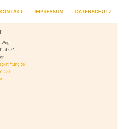
KONTAKT
IMPRESSUM
DATENSCHUTZ
T
emWeg
Platz 31
hen
g-stiftung.de
et.com
de