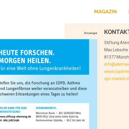
MAGAZIN
KONTAK
Anzeige
Stiftung At
Max Lebsche 
81377 Münc
info@atemwe
www.copd-in
cpc-munich.