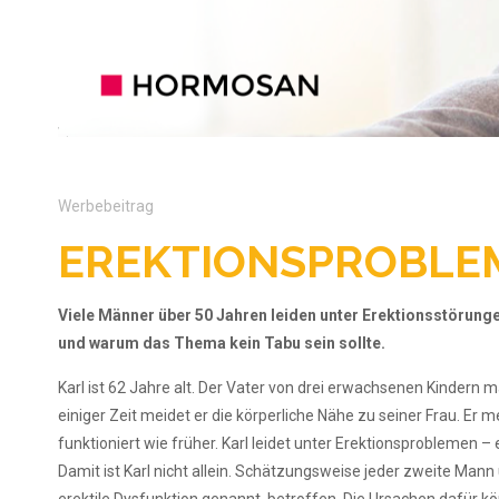
Werbebeitrag
EREKTIONSPROBLE
Viele Männer über 50 Jahren leiden unter Erektionsstörun
und warum das Thema kein Tabu sein sollte.
Karl ist 62 Jahre alt. Der Vater von drei erwachsenen Kindern ma
einiger Zeit meidet er die körperliche Nähe zu
seiner Frau. Er m
funktioniert wie
früher. Karl leidet unter Erektionspro
blemen
– 
Damit ist Karl
nicht allein. Schätzungsweise jeder
zweite Mann 
erektile
Dysfunktion genannt, betroffen. Die
Ursachen dafür kön