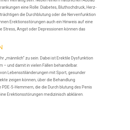
krankungen eine Rolle:
Diabetes, Bluthochdruck, Herz-
trächtigen die Durch
blutung
oder die Nervenfunktion
önnen Erektionsstörungen
auch ein Hinweis auf eine
ie Stress, Angst
oder Depressionen können das
N
hr „männlich“ zu sein.
Dabei ist Erektile Dysfunktion
m – und damit in vielen Fällen
behandelbar.
 von
Lebensstiländerungen mit Sport, gesunder
ffekte zeigen
können, über die Behandlung
e PDE-5-Hemmern,
die die Durch­ blutung des Penis
eine Erektionsstörungen
medizinisch abklären.