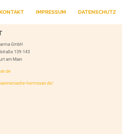
KONTAKT
IMPRESSUM
DATENSCHUTZ
T
harma GmbH
dstraße 139-143
urt am Main
an.de
maennersache-hormosan.de/