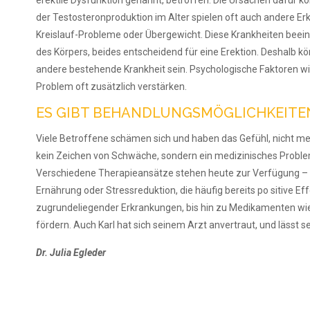
der
Testosteronproduktion im Alter spielen
oft auch andere Er
Kreis
lauf-Probleme
oder Übergewicht. Diese
Krankheiten beein
des
Körpers, beides entscheidend für eine
Erektion. Deshalb k
andere bestehende Krankheit sein. Psychologische
Faktoren w
Problem
oft zusätzlich verstärken.
ES GIBT BEHANDLUNGSMÖGLICHKEITE
Viele Betroffene schämen sich und haben
das Gefühl, nicht me
kein Zeichen
von Schwäche, sondern ein medizinisches
Proble
Verschiedene Therapieansätze
stehen heute zur Verfügung –
Ernährung oder Stressreduktion, die
häufig bereits po­ sitive E
zugrundeliegender
Erkrankungen, bis hin zu
Medikamenten wi
fördern.
Auch Karl hat sich seinem Arzt anver
traut,
und lässt s
Dr. Julia Egleder